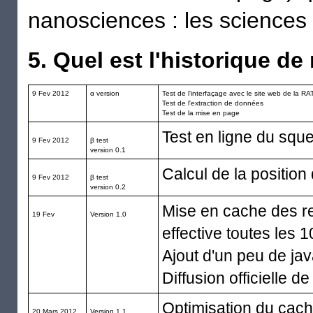
nanosciences : les sciences à
5. Quel est l'historique d
9 Fev 2012
α version
Test de l'interfaçage avec le site web de la RA
Test de l'extraction de données
Test de la mise en page
Test en ligne du squ
9 Fev 2012
β test
version 0.1
Calcul de la positio
9 Fev 2012
β test
version 0.2
Mise en cache des re
19 Fev
Version 1.0
effective toutes les 
Ajout d'un peu de jav
Diffusion officielle de
Optimisation du cac
20 Mars 2012
Version 1.1