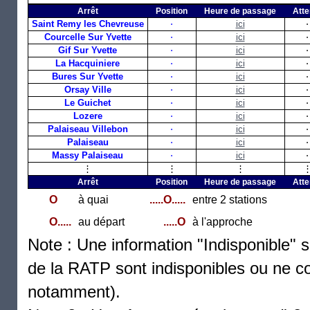
Arrêt
Position
Heure de passage
Atte
Saint Remy les Chevreuse
⋅
ici
⋅
Courcelle Sur Yvette
⋅
ici
⋅
Gif Sur Yvette
⋅
ici
⋅
La Hacquiniere
⋅
ici
⋅
Bures Sur Yvette
⋅
ici
⋅
Orsay Ville
⋅
ici
⋅
Le Guichet
⋅
ici
⋅
Lozere
⋅
ici
⋅
Palaiseau Villebon
⋅
ici
⋅
Palaiseau
⋅
ici
⋅
Massy Palaiseau
⋅
ici
⋅
⋮
⋮
⋮
Arrêt
Position
Heure de passage
Atte
O
à quai
.....O.....
entre 2 stations
O.....
au départ
.....O
à l'approche
Note : Une information "Indisponible" s
de la RATP sont indisponibles ou ne con
notamment).