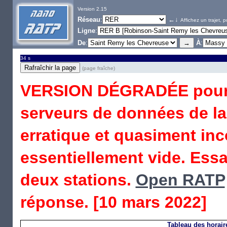
Version 2.15
Réseau
:
←↓
Affichez un trajet, 
Ligne
:
De
:
→
À
:
33 s
(page fraîche)
VERSION DÉGRADÉE pour u
serveurs de données de l
erratique et quasiment inc
essentiellement vide. Ess
deux stations.
Open RATP
réponse. [10 mars 2022]
Tableau des horai