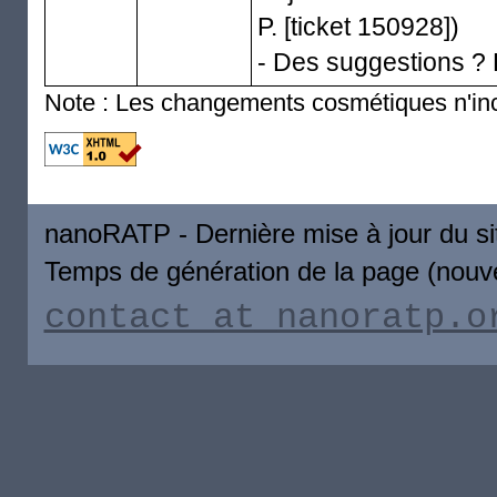
P. [ticket 150928])
- Des suggestions ? 
Note : Les changements cosmétiques n'inc
nanoRATP - Dernière mise à jour du s
Temps de génération de la page (nouve
contact_at_nanoratp.o